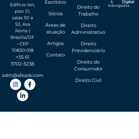
Escritório
&
Digital
Edifício Ion,
Advogados.
Direito do
piso S1,
Sócios
Trabalho
salas 50 a
53, Asa
Áreas de
Direito
Norte |
atuação
Administrativo
Brasília/DF
Artigos
Direito
- CEP
70830-018
Previdenciário
Contato
+55 61
Direito do
3702-5238
Consumidor
adm@sfeadv.com
Direito Civil