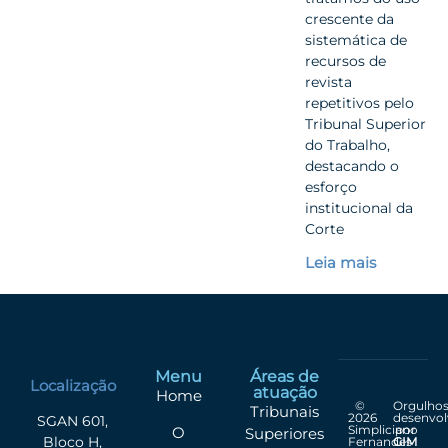
crescente da
sistemática de
recursos de
revista
repetitivos pelo
Tribunal Superior
do Trabalho,
destacando o
esforço
institucional da
Corte
Leia mais
Menu
Áreas de
Localização
atuação
Home
©
Orgulho
Tribunais
2026
desenvol
SGAN 601,
Simpliciano
por
O
Superiores
Bloco H,
Fernandes
GIM